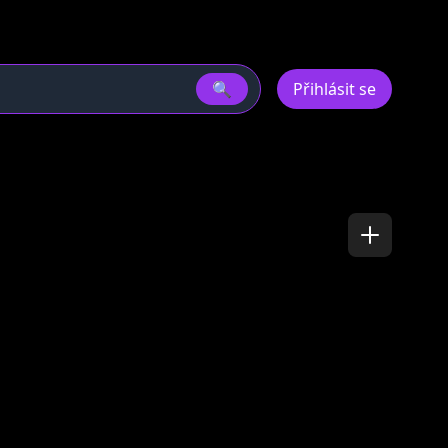
🔍
Přihlásit se