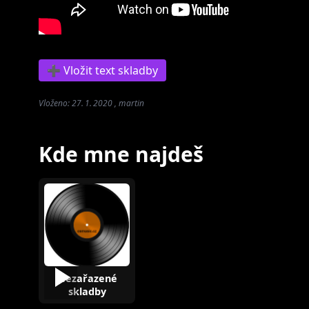
➕ Vložit text skladby
Vloženo: 27. 1. 2020 , martin
Kde mne najdeš
Nezařazené
skladby