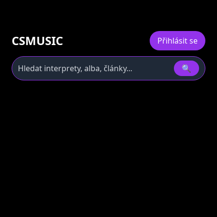
CSMUSIC
Přihlásit se
🔍