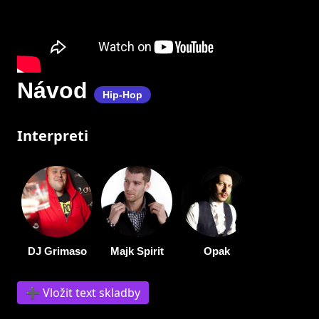
Návod
Hip-Hop
Interpreti
DJ Grimaso
Majk Spirit
Opak
➕ Vložit text skladby