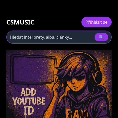
CSMUSIC
Přihlásit se
🔍