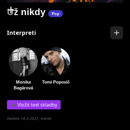
+
Už nikdy
Pop
Interpreti
Monika
Tomi Popovič
Bagárová
➕ Vložit text skladby
Vloženo: 14. 3. 2023 , martin