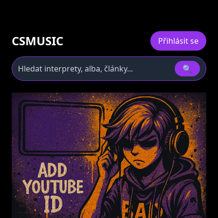
CSMUSIC
Přihlásit se
🔍