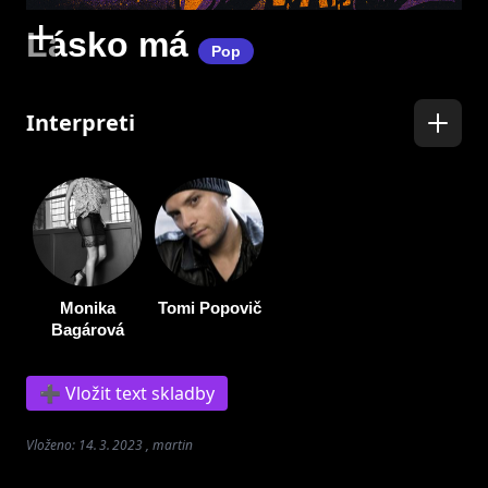
+
Lásko má
Pop
Interpreti
Monika
Tomi Popovič
Bagárová
➕ Vložit text skladby
Vloženo: 14. 3. 2023 , martin