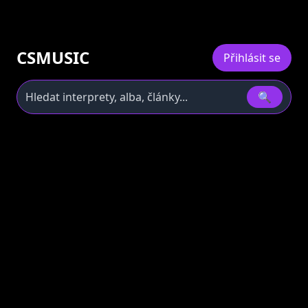
CSMUSIC
Přihlásit se
🔍