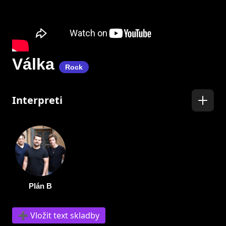
Válka
Rock
Interpreti
Plán B
➕ Vložit text skladby