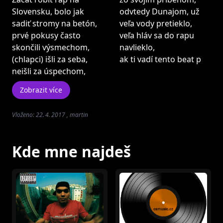
Slovensku, bolo jak
odvtedy Dunajom, už
sadiť stromy na betón,
veľa vody pretieklo,
prvé pokusy často
veľa hláv sa do rapu
skončili výsmechom,
navlieklo,
(chlapci) išli za seba,
ak ti vadí tento beat p
neišli za úspechom,
Zobrazit více
Vloženo: 22. 4. 2017 , martin
Kde mne najdeš