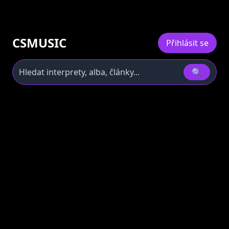
CSMUSIC
Přihlásit se
🔍