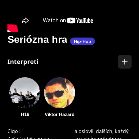
Seriózna hra
Hip-Hop
Interpreti
H16
Viktor Hazard
Cigo :
a oslovili ďalších, každý
Začať robiť rap na
zo svojím príbehom,