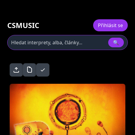
CSMUSIC
Přihlásit se
🔍