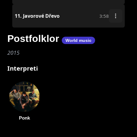
11.
Javorové Dřevo
3:58
Postfolklor
World music
2015
Interpreti
Ponk