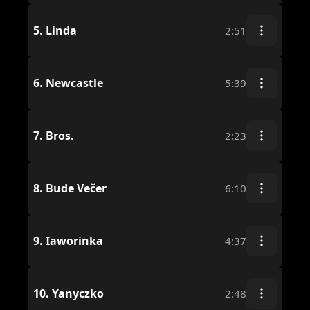
5.
Linda
2:51
6.
Newcastle
5:39
7.
Bros.
2:23
8.
Bude Večer
6:10
9.
Iaworinka
4:37
10.
Yanyczko
2:48