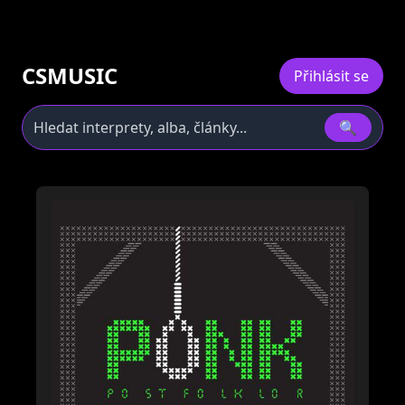
CSMUSIC
Přihlásit se
🔍