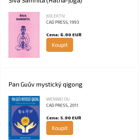
Šiva Samhita (Hatha-jóga)
KOLEKTIV
CAD PRESS, 1993
Cena: 6.90 EUR
Koupit
Pan Guův mystický qigong
WENWEI OU
CAD PRESS, 2011
Cena: 5.90 EUR
Koupit