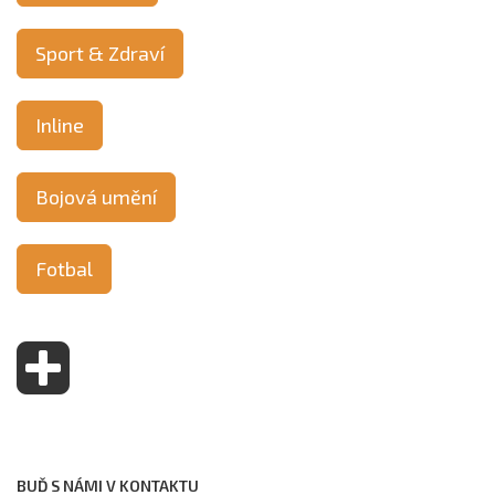
Sport & Zdraví
Inline
Bojová umění
Fotbal
BUĎ S NÁMI V KONTAKTU