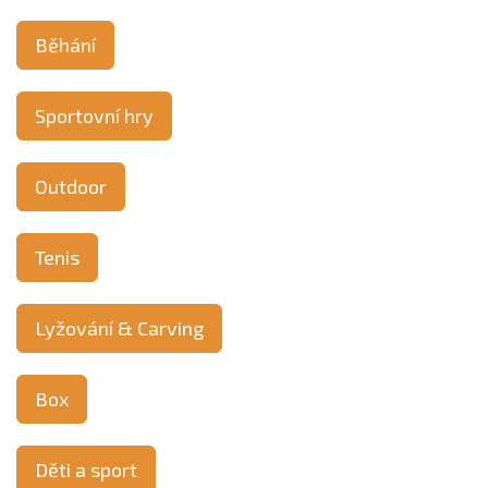
Běhání
Sportovní hry
Outdoor
Tenis
Lyžování & Carving
Box
Děti a sport