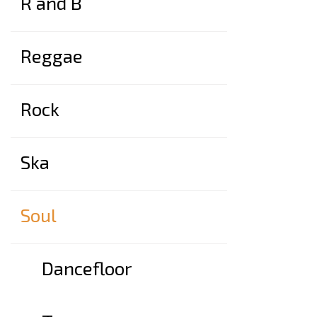
R and B
Reggae
Rock
Ska
Soul
Dancefloor