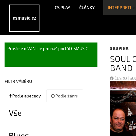
CS PLAY
ČLÁNKY
INTERPRETI
Prosíme o Váš like pro náš portál CSMUSIC
SKUPINA
SOUL 
BAND
ČESKO | S
FILTR VÝBĚRU
Podle abecedy
Podle žánru
Vše
Blues