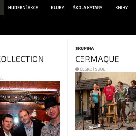
HUDEBNÍ AKCE
KLUBY
ŠKOLA KYTARY
KNIHY
SKUPINA
COLLECTION
CERMAQUE
ČESKO | SOUL
OUL