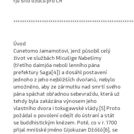
rjú šitó džucu pro ČR
*******************************************************
Úvod
Cunetomo Jamamotovi, jenž působil celý
život ve službách Micušige Nabešimy
(třetího daimjóa neboli lenního pána
prefektury Saga[4]) a dosáhl postavení
jednoho z jeho nejbližších dvořanů, nebylo
umožněno, aby ze zármutku nad smrtí svého
pána spáchat obřadnou sebevraždu, která už
tehdy byla zakázána výnosem jeho
vlastního dvora i tokugawské vlády.[5] Proto
požádal o povolení odejít do ústraní a stát
se buddhistickým knězem. Poté, co v r. 1700
přijal mnišské jméno Gijokuzan Džóšó[6], se