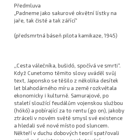
Předmluva
„Padneme jako sakurové okvětní lístky na
jaře, tak čisté a tak zářící“
(předsmrtná báseň pilota kamikaze, 1945)
,,Cesta válečníka, bušidó, spočívá ve smrti“.
Když Cunetomo těmito slovy uváděl svůj
text, Japonsko se těšilo z několika desítek
let blahodárného míru a země rozkvétala
ekonomicky i kulturně. Samurajové, po
staletí sloužící feudálům vojenskou službou
(hókó) a pobírající za to rentu (go on), jakoby
ztráceli v novém světě smysl své existence
a hledali své nové místo pod sluncem.
Někteří v duchu dobových teorií spatřovali