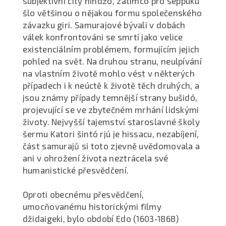
subjektivní city nindžó, zatímco pro seppuku
šlo většinou o nějakou formu společenského
závazku giri. Samurajové bývali v dobách
válek konfrontováni se smrtí jako velice
existenciálním problémem, formujícím jejich
pohled na svět. Na druhou stranu, neulpívání
na vlastním životě mohlo vést v některých
případech i k neúctě k životě těch druhých, a
jsou známy případy temnější strany bušidó,
projevující se ve zbytečném mrhání lidskými
životy. Nejvyšší tajemství staroslavné školy
šermu Katori šintó rjú je hissacu, nezabíjení,
část samurajů si toto zjevně uvědomovala a
ani v ohrožení života neztrácela své
humanistické přesvědčení.
Oproti obecnému přesvědčení,
umocňovanému historickými filmy
džidaigeki, bylo období Edo (1603-1868)