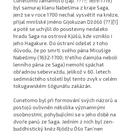
Cunetomo Jamamoto (jap. ????; 1659-1719)
byl samuraj klanu Nabešima z kraje Saga,
jenž se v roce 1700 nechal vysvětit na kněze,
přijal mnišské jméno Gijokuzan Džóšó (??)[1]
a poté se uchýlil do poustevny nedaleko
hradu Saga na ostrově Kjúšú, kde vzniklo i
jeho Hagakure. Do ústraní odešel z toho
důvodu, že po smrti svého pána Micušige
Nabešimy (1632-1700; třetího daimjóa neboli
lenního pána ze Saga) nemohl spáchat
obřadnou sebevraždu, jelikož v 60. letech
sedmnáctého století byl tento zvyk v celém
tokugawském šógunátu zakázán.
Cunetomo byl při formování svých názorů a
postojů ovlivněn několika významnými
osobnostmi, pohybujícími se v jeho době na
dvoře panů ze Saga. Jedním z nich byl zen-
buddhistický kněz Rjódžu Óšo Tan’nen