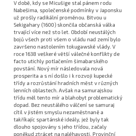
V době, kdy se Micušige stal pánem rodu
Nabešima, společenské podmínky v Japonsku
už prošly radikální proměnou. Bitvou u
Sekigahary (1600) skončila občanská válka
trvající více než sto let. Období neustálých
bojů všech proti všem o vládu nad zemí bylo
završeno nastolením tokugawské vlády. V
roce 1638 veškeré větší válečné konflikty de
facto utichly potlačením šimabarského
povstání. Nový mír následovala nová
prosperita a s ní došlo i k rozvoji kupecké
třídy a rozrůstání hradních měst v různých
lenních oblastech. Avšak na samurajskou
třídu měl tento mír a blahobyt problematický
dopad. Bez neustálého válčení se samuraj
cítil v jistém smyslu nezaměstnaně a
takříkajíc spartánské ideály, jež byly tak
dlouho spojovány s jeho třídou, začaly
poněkud ztrácet na naléhavosti. Provinční