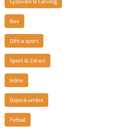
Lyžování & Carving
Box
Děti a sport
Sport & Zdraví
Inline
Bojová umění
Fotbal