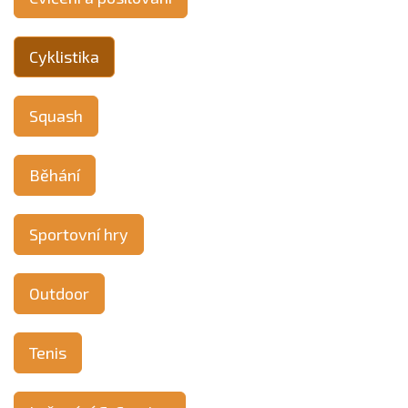
Cyklistika
Squash
Běhání
Sportovní hry
Outdoor
Tenis