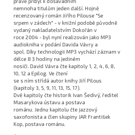
právě přibyl k dosavadním
nemnoha titulům jeden další. Hojně
recenzovaný román Jiřího Pilouse "Se
srpem v zádech" - v knižní podobě původně
vydaný nakladatelstvím Dokořán v
roce 2004 - byl nyní realizován jako MP3
audiokniha v podání Davida Vávry a
spol. Díky technologii MP3 vychází záznam v
délce 8 3 hodiny na jediném
nosiči. David Vávra čte kapitoly 1, 2, 4, 6, 8,
10, 12 a Epilog. Ve čtení
se s ním střídá autor knihy Jiří Pilous
(kapitoly 3, 5, 9, 11, 13, 15, 17).
Dvě kapitoly čte historik Ivan Šedivý, ředitel
Masarykova ústavu a postava
románu. Jednu kapitolu čte jazzový
saxofonista a člen skupiny JAR František
Kop, postava románu.