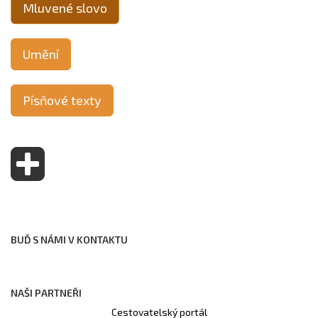
Mluvené slovo
Umění
Písňové texty
BUĎ S NÁMI V KONTAKTU
NAŠI PARTNEŘI
Cestovatelský portál