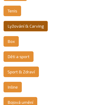
Tenis
Lyžování & Carving
Box
Děti a sport
Sport & Zdraví
Inline
Bojová umění