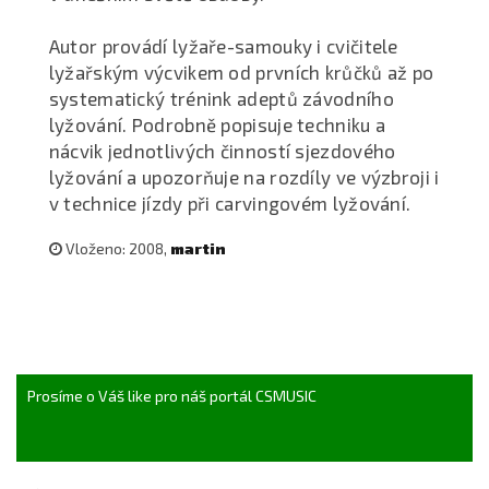
Autor provádí lyžaře-samouky i cvičitele
lyžařským výcvikem od prvních krůčků až po
systematický trénink adeptů závodního
lyžování. Podrobně popisuje techniku a
nácvik jednotlivých činností sjezdového
lyžování a upozorňuje na rozdíly ve výzbroji i
v technice jízdy při carvingovém lyžování.
Vloženo: 2008,
martin
Prosíme o Váš like pro náš portál CSMUSIC