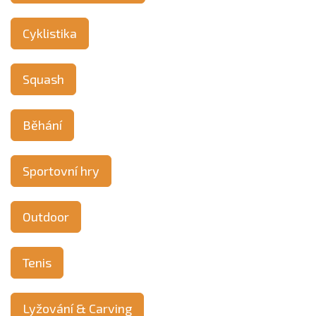
Cyklistika
Squash
Běhání
Sportovní hry
Outdoor
Tenis
Lyžování & Carving