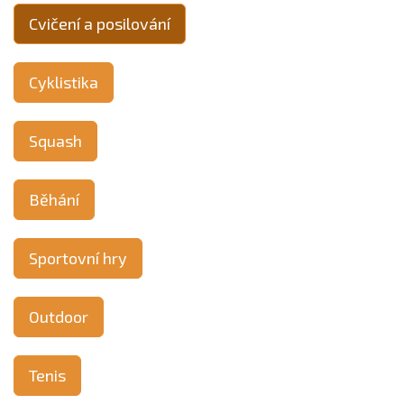
Cvičení a posilování
Cyklistika
Squash
Běhání
Sportovní hry
Outdoor
Tenis