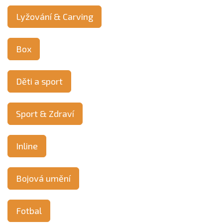
Lyžování & Carving
Box
Děti a sport
Sport & Zdraví
Inline
Bojová umění
Fotbal