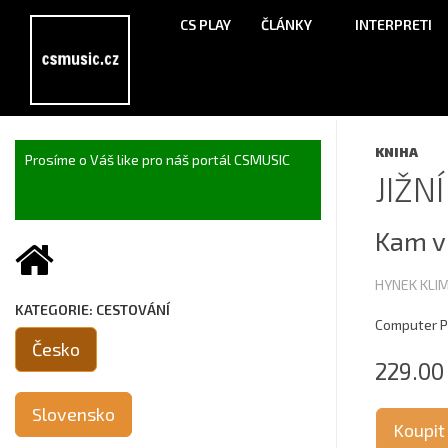
CS PLAY
ČLÁNKY
INTERPRETI
KNIHA
Prosíme o Váš like pro náš portál CSMUSIC
JIŽN
Kam v
HYNEK KLI
KATEGORIE: CESTOVÁNÍ
Computer Pr
Česko
229.00
Slovensko
Koupit