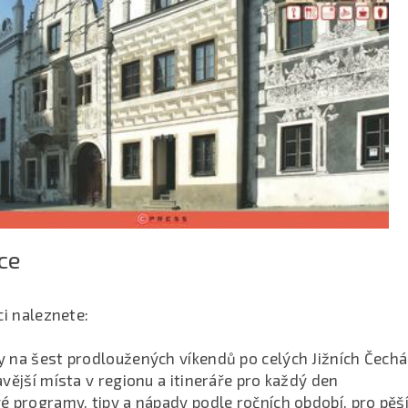
ce
ci naleznete:
 na šest prodloužených víkendů po celých Jižních Čech
vější místa v regionu a itineráře pro každý den
 programy, tipy a nápady podle ročních období, pro pěší 