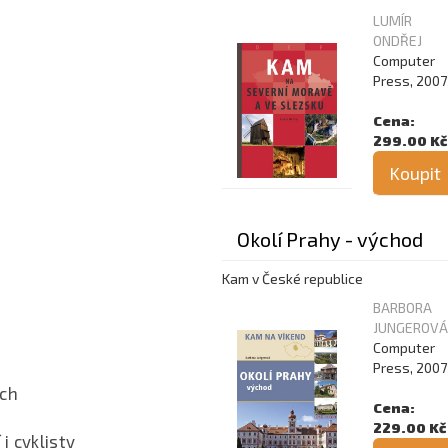
LUMÍR
ONDŘEJ
Computer
Press, 2007
Cena:
299.00 Kč
Koupit
Okolí Prahy - východ
Kam v České republice
BARBORA
JUNGEROV
Computer
Press, 2007
ách
Cena:
229.00 Kč
i cyklisty