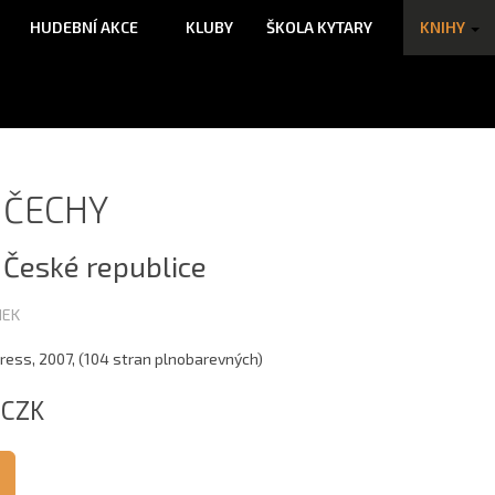
HUDEBNÍ AKCE
KLUBY
ŠKOLA KYTARY
KNIHY
Í ČECHY
 České republice
MEK
ess, 2007, (104 stran plnobarevných)
 CZK