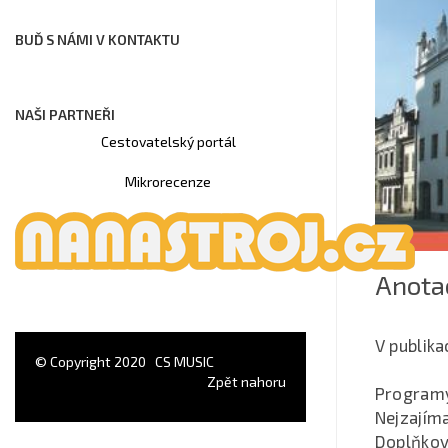
BUĎ S NÁMI V KONTAKTU
NAŠI PARTNEŘI
Cestovatelský portál
Mikrorecenze
Anota
V publika
© Copyright 2020
CS MUSIC
Zpět nahoru
Programy
Nejzajíma
Doplňkové