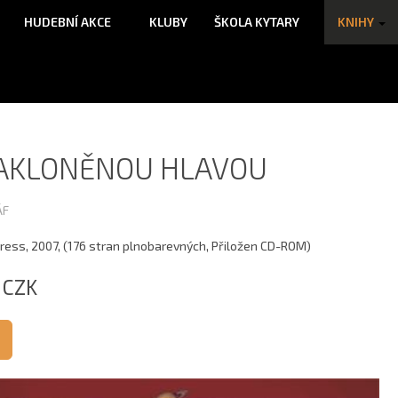
HUDEBNÍ AKCE
KLUBY
ŠKOLA KYTARY
KNIHY
ZAKLONĚNOU HLAVOU
ÁF
ess, 2007, (176 stran plnobarevných, Přiložen CD-ROM)
 CZK