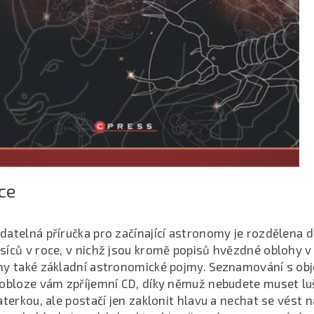
ce
atelná příručka pro začínající astronomy je rozdělena d
síců v roce, v nichž jsou kromě popisů hvězdné oblohy 
ny také základní astronomické pojmy. Seznamování s ob
 obloze vám zpříjemní CD, díky němuž nebudete muset lu
aterkou, ale postačí jen zaklonit hlavu a nechat se vést 