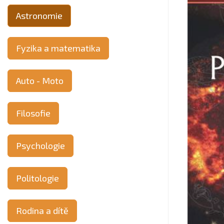
Astronomie
Fyzika a matematika
Auto - Moto
Filosofie
Psychologie
Politologie
Rodina a dítě