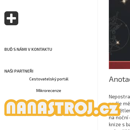
BUĎ S NÁMI V KONTAKTU
NAŠI PARTNEŘI
Anota
Cestovatelský portál
Mikrorecenze
Nepostrad
podle mě
vysvětle
na noční
knize s b