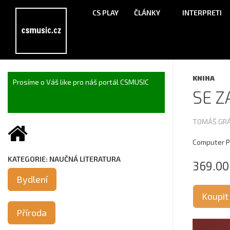
CS PLAY
ČLÁNKY
INTERPRETI
KNIHA
Prosíme o Váš like pro náš portál CSMUSIC
SE 
TOMÁŠ GR
Computer Pr
KATEGORIE: NAUČNÁ LITERATURA
369.00
Bydlení
Koupit
Příroda