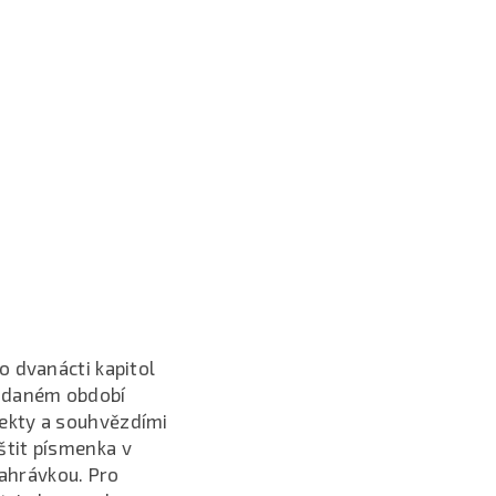
o dvanácti kapitol
v daném období
jekty a souhvězdími
štit písmenka v
nahrávkou. Pro