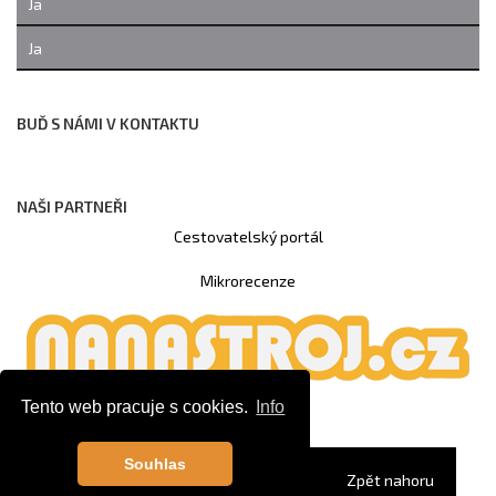
Ja
Ja
BUĎ S NÁMI V KONTAKTU
NAŠI PARTNEŘI
Cestovatelský portál
Mikrorecenze
Tento web pracuje s cookies.
Info
Souhlas
© Copyright 2020
CS MUSIC
Zpět nahoru