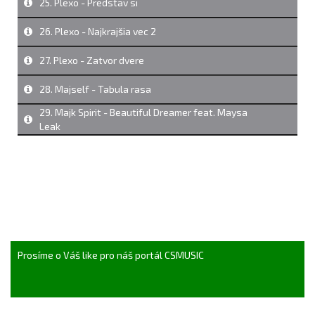
25. Plexo - Predstav si
26. Plexo - Najkrajšia vec 2
27. Plexo - Zatvor dvere
28. Majself - Tabula rasa
29. Majk Spirit - Beautiful Dreamer feat. Maysa
Leak
Prosíme o Váš like pro náš portál CSMUSIC