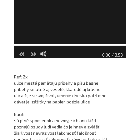
0:00 / 3:53
Ref: 2x
ulice mestá pamätajú príbehy a píšu básne
príbehy smutné aj veselé, škaredé aj krásne
ulica žije si svoj život, umenie dneska patrí mne
dávať jej zážitky na papier, poézia ulice
Bacil:
sú plné spomienok a nezmyje ich ani dážď
poznajú osudy ľudí vedia čo je hnev a zvlášť
žiarlivosť nevraživosť lakomosť falošnosť
nenávisť a závisť zákernosť i závislosť obzvlášť