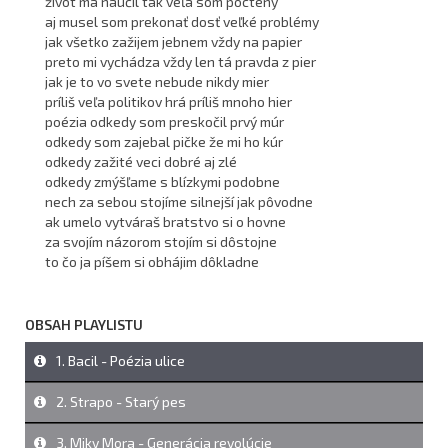
život ma naučil tak veľa som poctený
aj musel som prekonať dosť veľké problémy
jak všetko zažijem jebnem vždy na papier
preto mi vychádza vždy len tá pravda z pier
jak je to vo svete nebude nikdy mier
príliš veľa politikov hrá príliš mnoho hier
poézia odkedy som preskočil prvý múr
odkedy som zajebal pičke že mi ho kúr
odkedy zažité veci dobré aj zlé
odkedy zmýšľame s blízkymi podobne
nech za sebou stojíme silnejší jak pôvodne
ak umelo vytváraš bratstvo si o hovne
za svojím názorom stojím si dôstojne
to čo ja píšem si obhájim dôkladne
OBSAH PLAYLISTU
1. Bacil - Poézia ulice
2. Strapo - Starý pes
3. Miky Mora - Generácia revolúcie