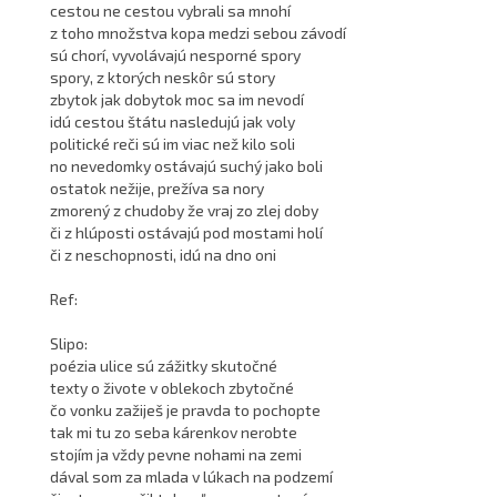
cestou ne cestou vybrali sa mnohí
z toho množstva kopa medzi sebou závodí
sú chorí, vyvolávajú nesporné spory
spory, z ktorých neskôr sú story
zbytok jak dobytok moc sa im nevodí
idú cestou štátu nasledujú jak voly
politické reči sú im viac než kilo soli
no nevedomky ostávajú suchý jako boli
ostatok nežije, prežíva sa nory
zmorený z chudoby že vraj zo zlej doby
či z hlúposti ostávajú pod mostami holí
či z neschopnosti, idú na dno oni
Ref:
Slipo:
poézia ulice sú zážitky skutočné
texty o živote v oblekoch zbytočné
čo vonku zažiješ je pravda to pochopte
tak mi tu zo seba kárenkov nerobte
stojím ja vždy pevne nohami na zemi
dával som za mlada v lúkach na podzemí