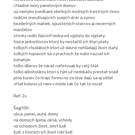
chladné múry panelových domov
sú nemými svedkami všetkých možných trestných činov
rodičmi zneužívajúcich svojich dcér a synov
bezdetných matiek, opustených starcov aj neverných
manželov
stovky rodín žijúcich ledva od výplaty do výplaty
tisíce jednotlivcov ktorý by nestačili ich štyri platy
toľkých chudákoch ktorí už dávno nehľadajú život zlatý
toľkých topiacich sa v prachoch že málo nazvať ich
bohatým
toľko dílerov že naraz nafetovali by celý štát
toľko alkoholikov ktorí s tým už nedokážu prestať snáď
plno kuriev čo hrajú formu no za lóve dajú sa aj ošťať
vŕtať koleno už neni v móde tak čo tak to osrať
Ref: 2x
Šegi100:
ulica, panel, autá, domy
na domoch špina, okná, vchody
vo vchodoch život, smrť ľudí
ľudí, z ktorých ich život robí ľudí