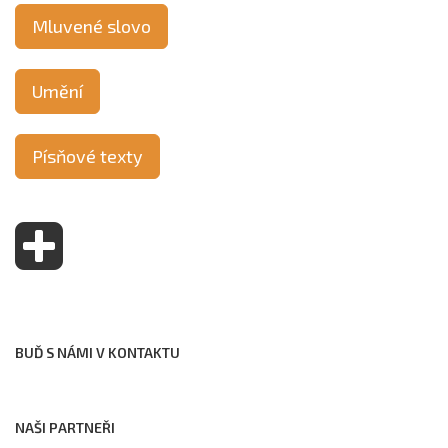
Mluvené slovo
Umění
Písňové texty
BUĎ S NÁMI V KONTAKTU
NAŠI PARTNEŘI